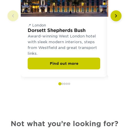
📍 London
📍 Lond
Dorsett Shepherds Bush
Hotel
Award-winning West London hotel
Boutiqu
with sleek modern interiors, steps
London'
from Westfield and great transport
restaur
links.
from sc
Find out more
Not what you’re looking for?