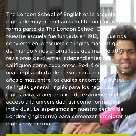
The London School of English es la escuela de
inglés de mayor confianza del Reino Unido, y
forma parte de The London School Group.
Nuestra escuela fue fundada en 1912, lo que nos
convierte en la escuela de inglés más antigua
del mundo y nos enorgullece que más de 700
revisiones de clientes independientes nos
califiquen como excelentes. Podrá elegir entre
una amplia oferta de cursos para adultos de 18
años o más, entre los cuales encontrará cursos
de inglés general, inglés para los negocios,
inglés para la preparación de exámenes o el
acceso a la universidad, así como formación
individual. Le esperamos en nuestro centro de
Londres (Inglaterra) para comenzar a mejorar su
inglés hoy mismo.