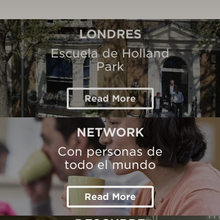
LONDRES
Escuela de Holland
Park
Read More
NETWORK
Con personas de
todo el mundo
Read More