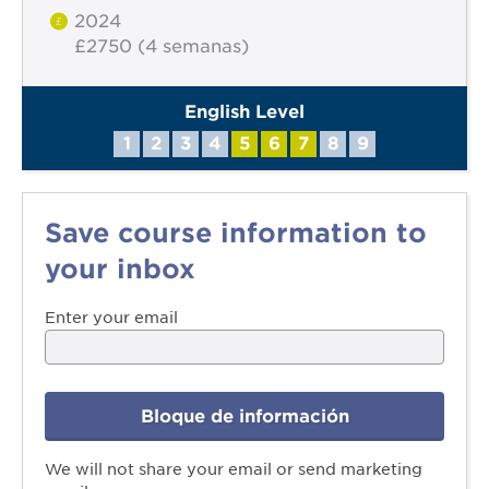
2024
£2750 (4 semanas)
English Level
1
2
3
4
5
6
7
8
9
Save course information to
your inbox
Enter your email
Bloque de información
We will not share your email or send marketing