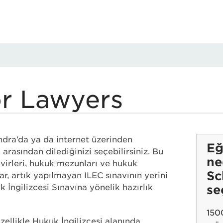
tact Us
Schedule a Free
or Lawyers
ndra’da ya da internet üzerinden
Eğ
arasından dilediğinizi seçebilirsiniz. Bu
ne
virleri, hukuk mezunları ve hukuk
Sc
lar, artık yapılmayan ILEC sınavının yerini
 İngilizcesi Sınavına yönelik hazırlık
se
150
özellikle Hukuk İngilizcesi alanında