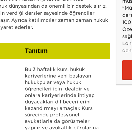
müş
uk dünyasından da önemli bir destek alırız.
"Mü
rin verdiği dersler sayesinde öğrenciler
dere
 ulaşır. Ayrıca katılımcılar zaman zaman hukuk
100
yaret ederler.
Öze
sağ
Lon
Tanıtım
den
Bu 3 haftalık kurs, hukuk
kariyerlerine yeni başlayan
hukukçular veya hukuk
öğrencileri için idealdir ve
onlara kariyerlerinde ihtiyaç
duyacakları dil becerilerini
kazandırmayı amaçlar. Kurs
sürecinde profesyonel
avukatlarla da görüşmeler
yapılır ve avukatlık bürolarına