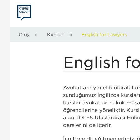
Con
Giriş
»
Kurslar
»
English for Lawyers
English f
Avukatlara yönelik olarak Lo
sunduğumuz İngilizce kursları 
kurslar avukatlar, hukuk müşa
öğrencilerine yöneliktir. Kurs
alan TOLES Uluslararası Hukuk
derslerini de içerir.
İngilizce dil eğitmenlerimiz, 