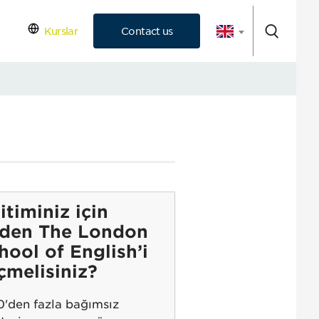
Kurslar
Contact us
 Consultation
itiminiz için
den The London
hool of English’i
çmelisiniz?
0'den fazla bağımsız