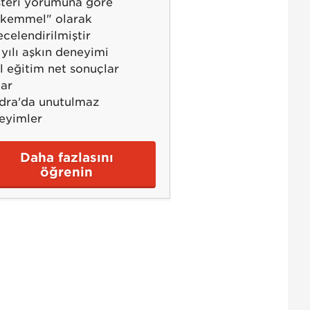
teri yorumuna göre
kemmel" olarak
celendirilmiştir
 yılı aşkın deneyimi
l eğitim net sonuçlar
lar
dra'da unutulmaz
eyimler
Daha fazlasını
öğrenin